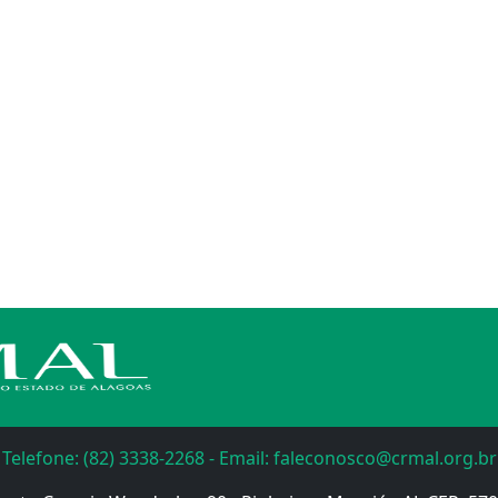
Telefone: (82) 3338-2268 - Email: faleconosco@crmal.org.br